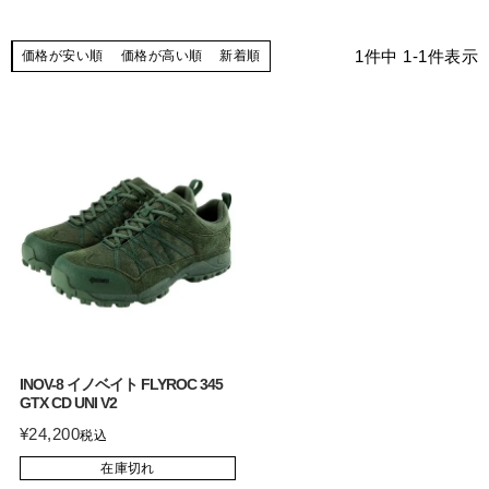
1
件中
1
-
1
件表示
価格が安い順
価格が高い順
新着順
INOV-8 イノベイト FLYROC 345
GTX CD UNI V2
¥
24,200
税込
在庫切れ