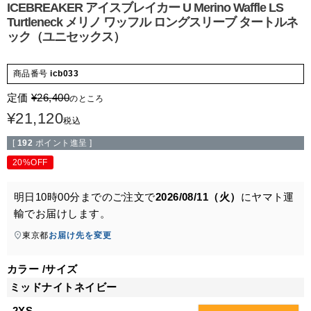
ICEBREAKER アイスブレイカー U Merino Waffle LS
Turtleneck メリノ ワッフル ロングスリーブ タートルネ
ック（ユニセックス）
商品番号
icb033
定価
¥
26,400
のところ
¥
21,120
税込
[
192
ポイント進呈 ]
20%OFF
明日
10時00分
までのご注文で
2026/08/11（火）
に
ヤマト運
輸
でお届けします。
東京都
お届け先を変更
カラー
サイズ
ミッドナイトネイビー
2XS