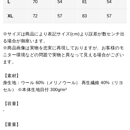
L
70
54
81
54
XL
72
57
83
57
※サイズは商品により表記サイズ(cm)より誤差が数センチ出
る場合が御座います。
※商品画像は実物を忠実に再現しておりますが、お客様のモ
ニター環境などの問題で実物と異なって見える場合がござい
ます。
【素材】
身生地：ウール 60%（メリノウール） 再生繊維 40%（リヨ
セル） ※本体生地目付 300g/m²
【容量】
-
【重量】