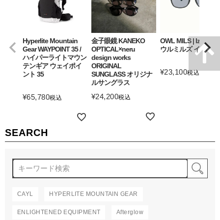
Hyperlite Mountain
金子眼鏡 KANEKO
OWL MILS | Izanagi
Gear WAYPOINT 35 /
OPTICAL×neru
ウルミルズ イザナギ
ハイパーライトマウン
design works
テンギア ウェイポイ
ORIGINAL
¥
23,100
税込
ント 35
SUNGLASS オリジナ
ルサングラス
詳細を見る
¥
24,200
¥
65,780
税込
税込
詳細を見る
詳細を見る
SEARCH
検
CAYL
HYPERLITE MOUNTAIN GEAR
ENLIGHTENED EQUIPMENT
Afterglow