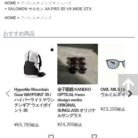
HOME
アパレル
メンズ
シューズ
SALOMON サロモン XA PRO 3D V9 WIDE GTX
HOME
アパレル
メンズ
おすすめ商品
Hyperlite Mountain
金子眼鏡 KANEKO
OWL MILS | Izanagi
Gear WAYPOINT 35 /
OPTICAL×neru
ウルミルズ イザナギ
ハイパーライトマウン
design works
テンギア ウェイポイ
ORIGINAL
¥
23,100
税込
ント 35
SUNGLASS オリジナ
ルサングラス
詳細を見る
¥
24,200
¥
65,780
税込
税込
詳細を見る
詳細を見る