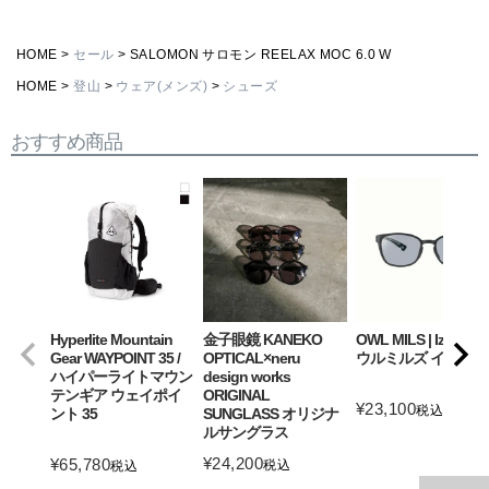
HOME
セール
SALOMON サロモン REELAX MOC 6.0 W
HOME
登山
ウェア(メンズ)
シューズ
おすすめ商品
Hyperlite Mountain
金子眼鏡 KANEKO
OWL MILS | Izanagi
Gear WAYPOINT 35 /
OPTICAL×neru
ウルミルズ イザナギ
ハイパーライトマウン
design works
テンギア ウェイポイ
ORIGINAL
¥
23,100
税込
ント 35
SUNGLASS オリジナ
ルサングラス
詳細を見る
¥
24,200
¥
65,780
税込
税込