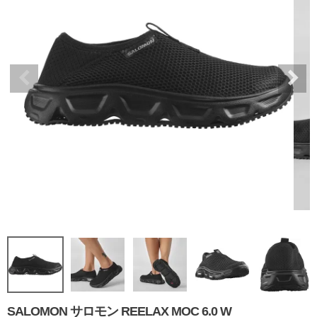
SALOMON サロモン REELAX MOC 6.0 W