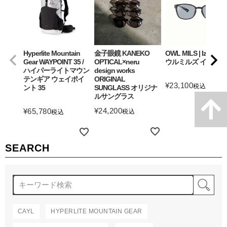
Hyperlite Mountain
金子眼鏡 KANEKO
OWL MILS | Izanagi
Gear WAYPOINT 35 /
OPTICAL×neru
ウルミルズ イザナギ
ハイパーライトマウン
design works
テンギア ウェイポイ
ORIGINAL
¥
23,100
税込
ント 35
SUNGLASS オリジナ
ルサングラス
詳細を見る
¥
24,200
¥
65,780
税込
税込
詳細を見る
詳細を見る
SEARCH
検
CAYL
HYPERLITE MOUNTAIN GEAR