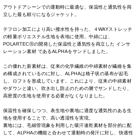
アウトドアシーンでの運動時に最適な、保温性と通気性を両
立した最も頼りになるジャケット。⁠
テフロン加工により高い撥水性を持った、４WAYストレッチ
の軽量ポリエステル生地を表地に使用。中綿には、
POLARTECⓇの開発した保温性と通気性を両立した インサ
レーション素材 であるALPHAをサンドしました。
この優れた新素材は、従来の化学繊維の中綿素材が繊維を集
め構成されているのに対し、ALPHAは格子状の基布が起毛
し、ロフトを形成しています。これにより、従来の中綿素材
やダウンと違い、吹き出し防止のための層でサンドしたり、
高密度の生地を使用する必要がなくなりました。
保温性を確保しつつ、表生地や裏地に適度な通気性のある生
地を使用することで、高い透湿性を実現。
裏地には、毛細管現象を利用した吸汗速乾素材を部分的に配
して、ALPHAの機能と合わせて運動時の発汗に対し、快適性