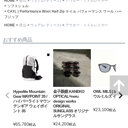
HOME
登山
ウェア(レディース)
アウター・ミドルレイヤー
ソフトシェル
CAYL | Performance Wool Half Zip ケイル パフォーマンス ウール ハー
フジップ
HOME
登山
ウェア(レディース)
アウター・ミドルレイヤー
おすすめ商品
Hyperlite Mountain
金子眼鏡 KANEKO
OWL MILS | Izanagi
Gear WAYPOINT 35 /
OPTICAL×neru
ウルミルズ イザナギ
ハイパーライトマウン
design works
テンギア ウェイポイ
ORIGINAL
¥
23,100
税込
ント 35
SUNGLASS オリジナ
ルサングラス
詳細を見る
¥
24,200
¥
65,780
税込
税込