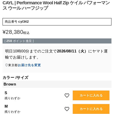
CAYL | Performance Wool Half Zip ケイル パフォーマン
ス ウール ハーフジップ
商品番号
cyl342
¥
28,380
税込
[
258
ポイント進呈 ]
明日
10時00分
までのご注文で
2026/08/11（火）
に
ヤマト運
輸
でお届けします。
東京都
お届け先を変更
カラー
サイズ
Brown
S
カートに入れる
残りわずか
M
カートに入れる
残りわずか