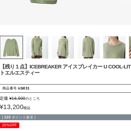
【残り１点】ICEBREAKER アイスブレイカー U COOL-LIT
トエルエスティー
商品番号
icb031
定価
¥
16,500
のところ
¥
13,200
税込
[
120
ポイント進呈 ]
20%OFF