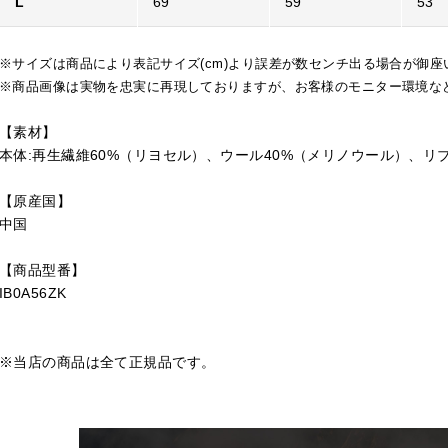
L
69
59
53
※サイズは商品により表記サイズ(cm)より誤差が数センチ出る場合が御座
※商品画像は実物を忠実に再現しておりますが、お客様のモニター環境な
【素材】
本体:再生繊維60%（リヨセル）、ウール40%（メリノウール）、リブ
【原産国】
中国
【商品型番】
IB0A56ZK
※当店の商品は全て正規品です。