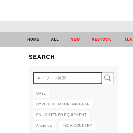
HOME
ALL
NEW
RESTOCK
【LA
SEARCH
検索
CAYL
HYPERLITE MOUNTAIN GEAR
ENLIGHTENED EQUIPMENT
Afterglow
TECH COUNTRY