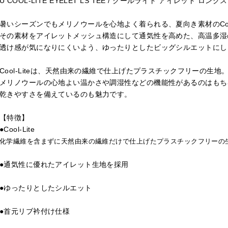
U COOL-LITE EYELET LS TEE / クールライト アイレット ロン
暑いシーズンでもメリノウールを心地よく着られる、夏向き素材のCool-
その素材をアイレットメッシュ構造にして通気性を高めた、高温多湿
透け感が気になりにくいよう、ゆったりとしたビッグシルエットにし
Cool-Liteは、天然由来の繊維で仕上げたプラスチックフリーの生地
メリノウールの心地よい温かさや調湿性などの機能性があるのはもち
乾きやすさを備えているのも魅力です。
【特徴】
●Cool-Lite
化学繊維を含まずに天然由来の繊維だけで仕上げたプラスチックフリーの
●通気性に優れたアイレット生地を採用
●ゆったりとしたシルエット
●首元リブ衿付け仕様