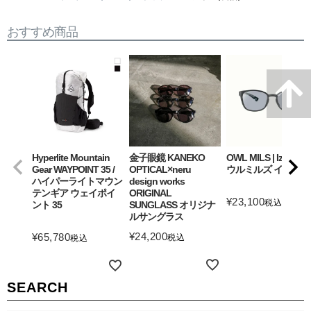
おすすめ商品
Hyperlite Mountain
金子眼鏡 KANEKO
OWL MILS | Izanagi
Gear WAYPOINT 35 /
OPTICAL×neru
ウルミルズ イザナギ
ハイパーライトマウン
design works
テンギア ウェイポイ
ORIGINAL
¥
23,100
税込
ント 35
SUNGLASS オリジナ
ルサングラス
詳細を見る
¥
24,200
¥
65,780
税込
税込
詳細を見る
詳細を見る
SEARCH