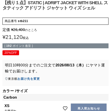
【残り１点】STATIC | ADRIFT JACKET WITH SHELL ス
タティック アドリフト ジャケット ウィズ シェル
商品番号
stb211
定価
¥
26,400
のところ
¥
21,120
税込
[
192
ポイント進呈 ]
20%OFF
明日
10時00分
までのご注文で
2026/08/13（木）
に
ヤマト運
輸
でお届けします。
東京都
お届け先を変更
カラー
サイズ
Carbon
XS
再入荷お知らせ