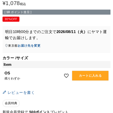
¥
1,078
税込
[
10
ポイント進呈 ]
30%OFF
明日
10時00分
までのご注文で
2026/08/11（火）
に
ヤマト運
輸
でお届けします。
東京都
お届け先を変更
カラー
サイズ
Item
OS
カートに入れる
残りわずか
レビューを書く
会員特典
新規会員登録で
500ポイント
プレゼント