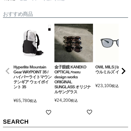
おすすめ商品
Hyperlite Mountain
金子眼鏡 KANEKO
OWL MILS | Izanagi
Gear WAYPOINT 35 /
OPTICAL×neru
ウルミルズ イザナギ
ハイパーライトマウン
design works
テンギア ウェイポイ
ORIGINAL
¥
23,100
税込
ント 35
SUNGLASS オリジナ
ルサングラス
詳細を見る
¥
24,200
¥
65,780
税込
税込
詳細を見る
詳細を見る
SEARCH