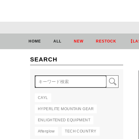
HOME
ALL
NEW
RESTOCK
【LA
SEARCH
検索
CAYL
HYPERLITE MOUNTAIN GEAR
ENLIGHTENED EQUIPMENT
Afterglow
TECH COUNTRY