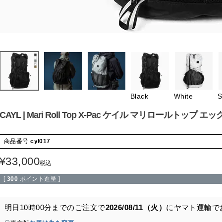
Black
White
S
CAYL | Mari Roll Top X-Pac ケイル マリロールトップ 
商品番号
cyl017
¥
33,000
税込
[
300
ポイント進呈 ]
明日
10時00分
までのご注文で
2026/08/11（火）
に
ヤマト運輸
で