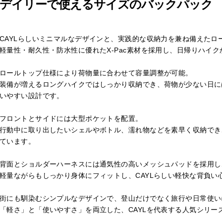
デイリーで使えるサイズのバックパック
CAYLらしいミニマルなデザインと、実践的な収納力を兼ね備えたロ
軽量性・耐久性・防水性に優れたX-Pac素材を採用し、日帰りハイ
ロールトップ仕様により荷物量に合わせて容量調整が可能。
装備が増えるロングハイクではしっかり収納でき、荷物が少ない日に
いやすい設計です。
フロントとサイドには大型ポケットを配置。
行動中に取り出したいシェルやボトル、濡れ物などを素早く収納でき
ています。
背面とショルダーハーネスには通気性の高いメッシュパッドを採用し
軽量ながらもしっかり身体にフィットし、CAYLらしい軽快な背負い
街にも馴染むシンプルなデザインで、登山だけでなく旅行や日常使い
「軽さ」と「使いやすさ」を両立した、CAYLを代表する人気シリー