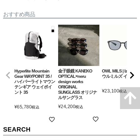
おすすめ商品
Hyperlite Mountain
金子眼鏡 KANEKO
OWL MILS | Izanagi
Gear WAYPOINT 35 /
OPTICAL×neru
ウルミルズ イザナギ
ハイパーライトマウン
design works
テンギア ウェイポイ
ORIGINAL
¥
23,100
税込
ント 35
SUNGLASS オリジナ
ルサングラス
詳細を見る
¥
24,200
¥
65,780
税込
税込
詳細を見る
詳細を見る
SEARCH