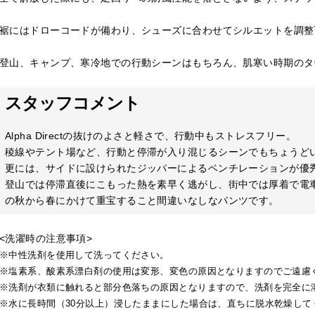
裾にはドローコードが備わり、シューズに合わせてシルエットを調整
登山、キャンプ、寒冷地での行動シーンはもちろん、肌寒い時期のタ
スタッフコメント
Alpha Directの抜けのよさと軽さで、行動中もストレスフリー。
稜線やテント場など、行動と停滞が入り混じるシーンでもちょうど
更には、サイドに設けられたジッパーによるベンチレーションが優
登山では停滞直後にこもった熱を素早く逃がし、街中では厚着で電
の秋から春にかけて重宝すること間違いなしなパンツです。
<洗濯時の注意事項>
※中性洗剤を使用して洗ってください。
※塩素系、酸素系漂白剤の使用は変形、変色の原因となりますのでご遠慮
※洗剤が衣類に触れると部分色落ちの原因となりますので、洗剤を完全に
※水に長時間（30分以上）浸したままにした場合は、直ちに脱水乾燥して