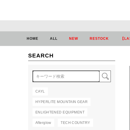
HOME
ALL
NEW
RESTOCK
【LA
SEARCH
検索
CAYL
HYPERLITE MOUNTAIN GEAR
ENLIGHTENED EQUIPMENT
Afterglow
TECH COUNTRY