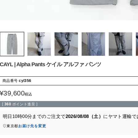
CAYL | Alpha Pants ケイル アルファ パンツ
商品番号
cyl356
¥
39,600
税込
[
360
ポイント進呈 ]
明日
10時00分
までのご注文で
2026/08/08（土）
に
ヤマト運輸
で
東京都
お届け先を変更