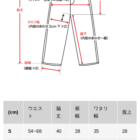
ウエス
脇
裾
ワタリ
(cm)
股上
ト
丈
幅
幅
S
54~88
40
28
35
28