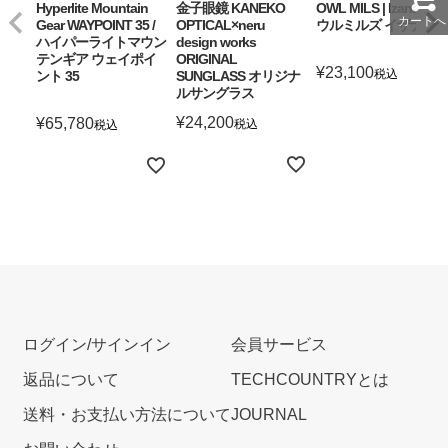
Hyperlite Mountain
金子眼鏡 KANEKO
OWL MILS | Izanagi ア
カートへ
Gear WAYPOINT 35 /
OPTICAL×neru
ウルミルズ イザナギ
ハイパーライトマウン
design works
テンギア ウェイポイ
ORIGINAL
¥
23,100
税込
ント 35
SUNGLASS オリジナ
ルサングラス
詳細を見る
¥
24,200
¥
65,780
税込
税込
詳細を見る
詳細を見る
ログイン/サインイン
会員サービス
返品について
TECHCOUNTRYとは
送料・お支払い方法について
JOURNAL