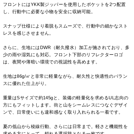
フロントにはYKK製ジッパーを使用したポケットを2つ配置
し、行動中に必要な小物を安全に収納可能。
スナップ仕様により着脱もスムーズで、行動中の細かなスト
レスを感じさせません。
さらに、生地にはDWR（耐久撥水）加工が施されており、多
少の雨や湿気にも対応。フロント下部のリフレクターロゴ
は、夜間や薄暗い環境での視認性を高めます。
生地は86g/㎡と非常に軽量ながら、耐久性と快適性のバラン
スに優れた仕上がり。
重量はSサイズで約145gと、装備の軽量化を求めるUL志向の
方にもフィットします。街と山をシームレスにつなぐデザイ
ンで、日常使いにも違和感なく取り入れられる一着です。
夏の低山から稜線行動、さらには日常まで。軽さと機能性を
求める方にとって、頼れる選択肢となる一枚です。