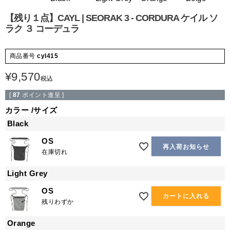
【残り１点】CAYL | SEORAK 3 - CORDURA ケイル ソ
ラク ３ コーデュラ
商品番号
cyl415
¥
9,570
税込
[
87
ポイント進呈 ]
カラー
サイズ
Black
OS
再入荷お知らせ
在庫切れ
Light Grey
OS
カートに入れる
残りわずか
Orange