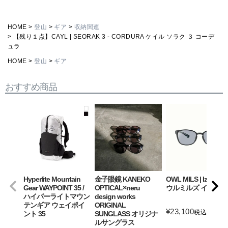
HOME
登山
ギア
収納関連
【残り１点】CAYL | SEORAK 3 - CORDURA ケイル ソラク ３ コーデ
ュラ
HOME
登山
ギア
おすすめ商品
Hyperlite Mountain
金子眼鏡 KANEKO
OWL MILS | Izanagi
Gear WAYPOINT 35 /
OPTICAL×neru
ウルミルズ イザナギ
ハイパーライトマウン
design works
テンギア ウェイポイ
ORIGINAL
¥
23,100
税込
ント 35
SUNGLASS オリジナ
ルサングラス