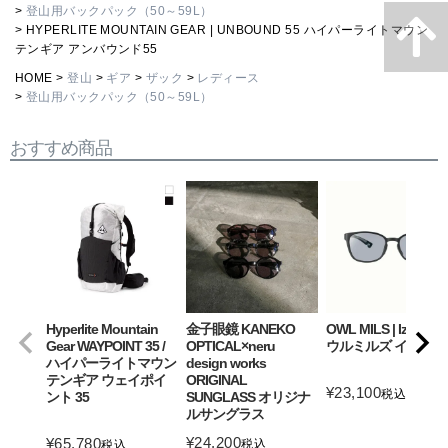
登山用バックパック（50～59L）
HYPERLITE MOUNTAIN GEAR | UNBOUND 55 ハイパーライトマウン
テンギア アンバウンド55
HOME
登山
ギア
ザック
レディース
登山用バックパック（50～59L）
おすすめ商品
Hyperlite Mountain
金子眼鏡 KANEKO
OWL MILS | Izanagi
Gear WAYPOINT 35 /
OPTICAL×neru
ウルミルズ イザナギ
ハイパーライトマウン
design works
テンギア ウェイポイ
ORIGINAL
¥
23,100
税込
ント 35
SUNGLASS オリジナ
ルサングラス
詳細を見る
¥
24,200
¥
65,780
税込
税込