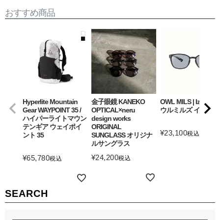
おすすめ商品
Hyperlite Mountain
金子眼鏡 KANEKO
OWL MILS | Izanagi
Gear WAYPOINT 35 /
OPTICAL×neru
ウルミルズ イザナギ
ハイパーライトマウン
design works
テンギア ウェイポイ
ORIGINAL
¥
23,100
税込
ント 35
SUNGLASS オリジナ
ルサングラス
詳細を見る
¥
24,200
¥
65,780
税込
税込
詳細を見る
詳細を見る
SEARCH