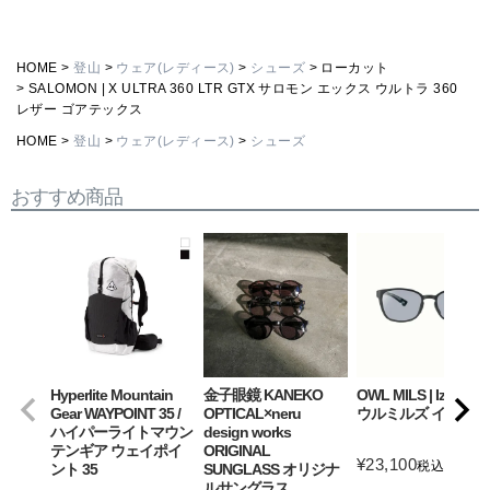
HOME
登山
ウェア(レディース)
シューズ
ローカット
SALOMON | X ULTRA 360 LTR GTX サロモン エックス ウルトラ 360
レザー ゴアテックス
HOME
登山
ウェア(レディース)
シューズ
おすすめ商品
Hyperlite Mountain
金子眼鏡 KANEKO
OWL MILS | Izanagi
Gear WAYPOINT 35 /
OPTICAL×neru
ウルミルズ イザナギ
ハイパーライトマウン
design works
テンギア ウェイポイ
ORIGINAL
¥
23,100
税込
ント 35
SUNGLASS オリジナ
ルサングラス