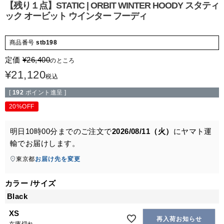
【残り１点】STATIC | ORBIT WINTER HOODY スタティ
ック オービット ウインター フーディ
商品番号
stb198
定価
¥
26,400
のところ
¥
21,120
税込
[
192
ポイント進呈 ]
20%OFF
明日
10時00分
までのご注文で
2026/08/11（火）
に
ヤマト運
輸
でお届けします。
東京都
お届け先を変更
カラー
サイズ
Black
XS
再入荷お知らせ