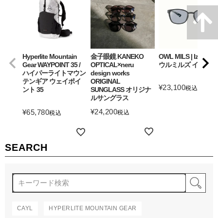
Hyperlite Mountain
金子眼鏡 KANEKO
OWL MILS | Izanagi
Gear WAYPOINT 35 /
OPTICAL×neru
ウルミルズ イザナギ
ハイパーライトマウン
design works
テンギア ウェイポイ
ORIGINAL
¥
23,100
税込
ント 35
SUNGLASS オリジナ
ルサングラス
詳細を見る
¥
24,200
¥
65,780
税込
税込
詳細を見る
詳細を見る
SEARCH
検
CAYL
HYPERLITE MOUNTAIN GEAR