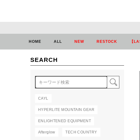
HOME
ALL
NEW
RESTOCK
【LA
SEARCH
検索
CAYL
HYPERLITE MOUNTAIN GEAR
ENLIGHTENED EQUIPMENT
Afterglow
TECH COUNTRY