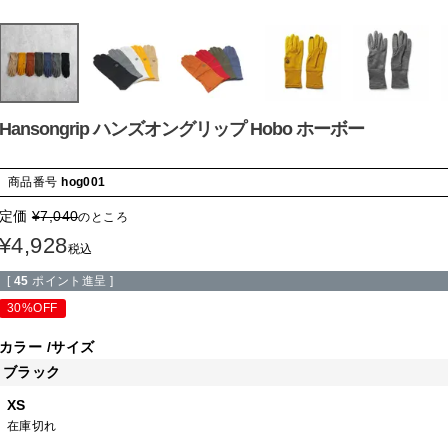
Hansongrip ハンズオングリップ Hobo ホーボー
商品番号
hog001
定価
¥
7,040
のところ
¥
4,928
税込
[
45
ポイント進呈 ]
30%OFF
カラー
サイズ
ブラック
XS
在庫切れ