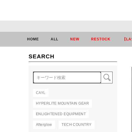
HOME
ALL
NEW
RESTOCK
【LA
SEARCH
検索
CAYL
HYPERLITE MOUNTAIN GEAR
ENLIGHTENED EQUIPMENT
Afterglow
TECH COUNTRY