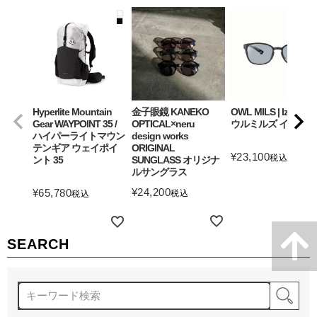
Hyperlite Mountain
金子眼鏡 KANEKO
OWL MILS | Izanagi
Gear WAYPOINT 35 /
OPTICAL×neru
ウルミルズ イザナギ
ハイパーライトマウン
design works
テンギア ウェイポイ
ORIGINAL
¥
23,100
税込
ント 35
SUNGLASS オリジナ
ルサングラス
詳細を見る
¥
24,200
¥
65,780
税込
税込
詳細を見る
詳細を見る
SEARCH
検