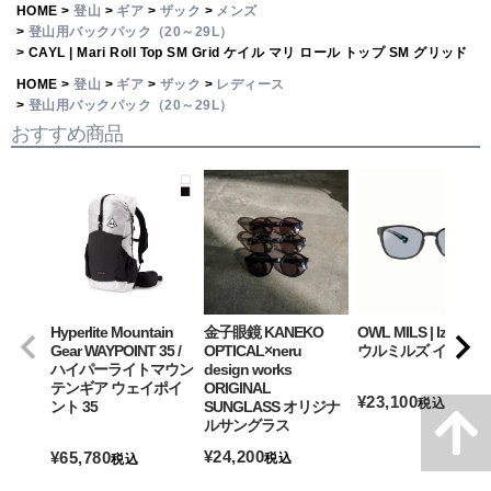
HOME
登山
ギア
ザック
メンズ
登山用バックパック（20～29L）
CAYL | Mari Roll Top SM Grid ケイル マリ ロール トップ SM グリッド
HOME
登山
ギア
ザック
レディース
登山用バックパック（20～29L）
おすすめ商品
Hyperlite Mountain
金子眼鏡 KANEKO
OWL MILS | Izanagi
Gear WAYPOINT 35 /
OPTICAL×neru
ウルミルズ イザナギ
ハイパーライトマウン
design works
テンギア ウェイポイ
ORIGINAL
¥
23,100
税込
ント 35
SUNGLASS オリジナ
ルサングラス
詳細を見る
¥
24,200
¥
65,780
税込
税込