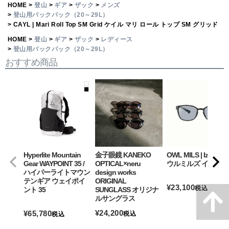
HOME
登山
ギア
ザック
メンズ
登山用バックパック（20～29L）
CAYL | Mari Roll Top SM Grid ケイル マリ ロール トップ SM グリッド
HOME
登山
ギア
ザック
レディース
登山用バックパック（20～29L）
おすすめ商品
Hyperlite Mountain
金子眼鏡 KANEKO
OWL MILS | Izanagi
Gear WAYPOINT 35 /
OPTICAL×neru
ウルミルズ イザナギ
ハイパーライトマウン
design works
テンギア ウェイポイ
ORIGINAL
¥
23,100
税込
ント 35
SUNGLASS オリジナ
ルサングラス
詳細を見る
¥
24,200
¥
65,780
税込
税込