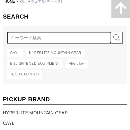
HOME
登山
ウェア(レディース)
SEARCH
検
CAYL
HYPERLITE MOUNTAIN GEAR
ENLIGHTENED EQUIPMENT
Afterglow
TECH COUNTRY
PICKUP BRAND
HYPERLITE MOUNTAIN GEAR
CAYL