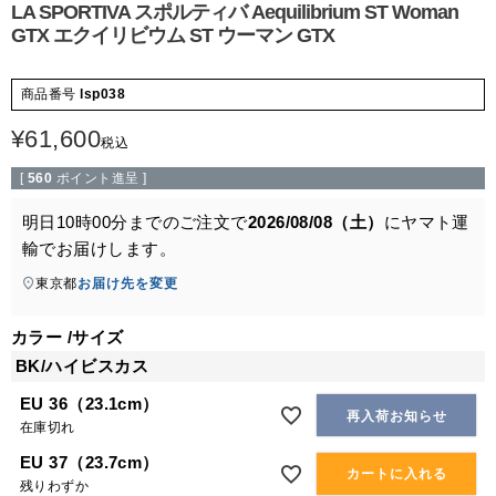
LA SPORTIVA スポルティバ Aequilibrium ST Woman
GTX エクイリビウム ST ウーマン GTX
商品番号
lsp038
¥
61,600
税込
[
560
ポイント進呈 ]
明日
10時00分
までのご注文で
2026/08/08（土）
に
ヤマト運
輸
でお届けします。
東京都
お届け先を変更
カラー
サイズ
BK/ハイビスカス
EU 36（23.1cm）
再入荷お知らせ
在庫切れ
EU 37（23.7cm）
カートに入れる
残りわずか