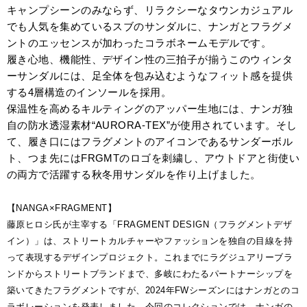
キャンプシーンのみならず、リラクシーなタウンカジュアル
でも人気を集めているスブのサンダルに、ナンガとフラグメ
ントのエッセンスが加わったコラボネームモデルです。
履き心地、機能性、デザイン性の三拍子が揃うこのウィンタ
ーサンダルには、足全体を包み込むようなフィット感を提供
する4層構造のインソールを採用。
保温性を高めるキルティングのアッパー生地には、ナンガ独
自の防水透湿素材“AURORA-TEX”が使用されています。そし
て、履き口にはフラグメントのアイコンであるサンダーボル
ト、つま先にはFRGMTのロゴを刺繍し、アウトドアと街使い
の両方で活躍する秋冬用サンダルを作り上げました。
【NANGA×FRAGMENT】
藤原ヒロシ氏が主宰する「FRAGMENT DESIGN（フラグメントデザ
イン）」は、ストリートカルチャーやファッションを独自の目線を持
って表現するデザインプロジェクト。これまでにラグジュアリーブラ
ンドからストリートブランドまで、多岐にわたるパートナーシップを
築いてきたフラグメントですが、2024年FWシーズンにはナンガとのコ
ラボレーションを発表しました。今回のコレクションでは、ナンガの