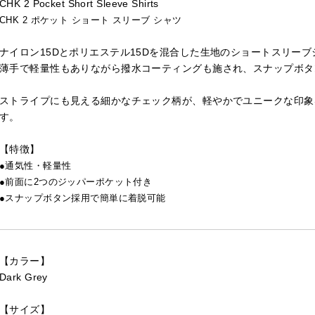
CHK 2 Pocket Short Sleeve Shirts
CHK 2 ポケット ショート スリーブ シャツ
ナイロン15Dとポリエステル15Dを混合した生地のショートスリーブ
薄手で軽量性もありながら撥水コーティングも施され、スナップボタ
ストライプにも見える細かなチェック柄が、軽やかでユニークな印象
す。
【特徴】
●通気性・軽量性
●前面に2つのジッパーポケット付き
●スナップボタン採用で簡単に着脱可能
【カラー】
Dark Grey
【サイズ】