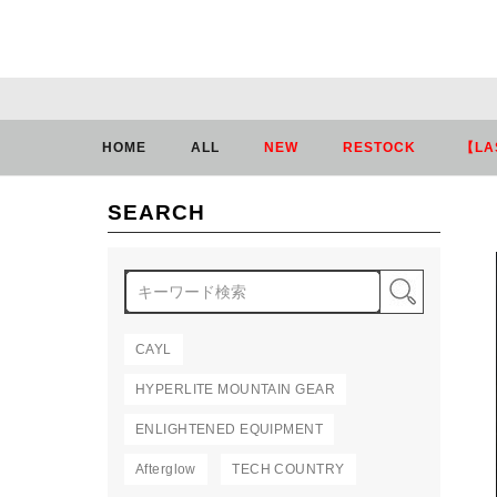
HOME
ALL
NEW
RESTOCK
【LA
SEARCH
検索
CAYL
HYPERLITE MOUNTAIN GEAR
ENLIGHTENED EQUIPMENT
Afterglow
TECH COUNTRY