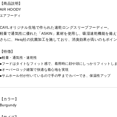
【商品説明】
AIR HOODY
エアフーディ
CAYLオリジナル生地で作られた速乾ロングスリーブフーディー。
軽量で通気性に優れた「ASKIN」素材を使用し、吸湿速乾機能を備
さらに、Heiq社の抗菌加工を施しており、消臭効果が高いのもポイ
【特徴】
●軽量・通気性・速乾性
●フードはタイトなフィット感で、着用時に顔や頭にしっかりフィットし
●オーバーロック縫製で快適な着心地を実現
●サムホール付が付いているので手の甲までカバーでき、保温性アップ
【カラー】
Burgundy