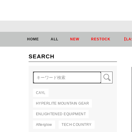
HOME
ALL
NEW
RESTOCK
【LA
SEARCH
検索
CAYL
HYPERLITE MOUNTAIN GEAR
ENLIGHTENED EQUIPMENT
Afterglow
TECH COUNTRY