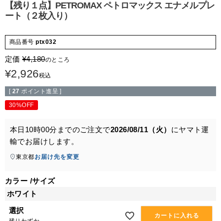
【残り１点】PETROMAX ペトロマックス エナメルプレ
ート（２枚入り）
商品番号
ptx032
定価
¥
4,180
のところ
¥
2,926
税込
[
27
ポイント進呈 ]
30%OFF
本日
10時00分
までのご注文で
2026/08/11（火）
に
ヤマト運
輸
でお届けします。
東京都
お届け先を変更
カラー
サイズ
ホワイト
選択
カートに入れる