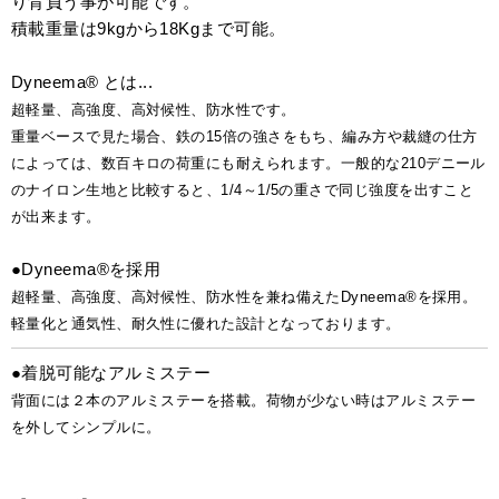
り背負う事が可能です。
積載重量は9kgから18Kgまで可能。
Dyneema® とは...
超軽量、高強度、高対候性、防水性です。
重量ベースで見た場合、鉄の15倍の強さをもち、編み方や裁縫の仕方
によっては、数百キロの荷重にも耐えられます。一般的な210デニール
のナイロン生地と比較すると、1/4～1/5の重さで同じ強度を出すこと
が出来ます。
●Dyneema®を採用
超軽量、高強度、高対候性、防水性を兼ね備えたDyneema®を採用。
軽量化と通気性、耐久性に優れた設計となっております。
●着脱可能なアルミステー
背面には２本のアルミステーを搭載。荷物が少ない時はアルミステー
を外してシンプルに。