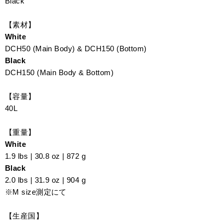
Black
【素材】
White
DCH50 (Main Body) & DCH150 (Bottom)
Black
DCH150 (Main Body & Bottom)
【容量】
40L
【重量】
White
1.9 lbs | 30.8 oz | 872 g
Black
2.0 lbs | 31.9 oz | 904 g
※M size測定にて
【生産国】