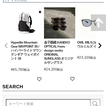
Hyperlite Mountain
金子眼鏡 KANEKO
OWL MILS | Izanagi
Gear WAYPOINT 35 /
OPTICAL×neru
ウルミルズ イザナギ
ハイパーライトマウン
design works
テンギア ウェイポイ
ORIGINAL
¥
23,100
税込
ント 35
SUNGLASS オリジナ
ルサングラス
詳細を見る
¥
24,200
¥
65,780
税込
税込
詳細を見る
詳細を見る
SEARCH
検