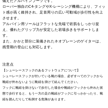
備えたアルパインブーツです。
ローバー独自のC4-タングやX-レーシング機構により、フィッ
ト感が高く維持され、足首周りの広い可動域が歩行性を向上
させます。
アルパイン用ソールはフラットな先端で岩肌をしっかり捉
え、優れたグリップ力が安定した岩場歩きをサポートしま
す。
また、かかと部分に装備されたネオプレーンのゲイターは、
残雪期の登山にも対応します。
注意点
【シューレースフックのあるフットウェアについて】
シューレースフックが付いている靴の場合、必ずすべてのフックから
靴紐が外れないように靴紐を掛けて結んでください。
フックに靴紐を掛けないで歩行した場合や靴紐がフックから外れた状
態で歩行すると、もう一方の足の靴紐がフックに引っかかったり、靴
紐を踏んだりして転倒する危険があります。