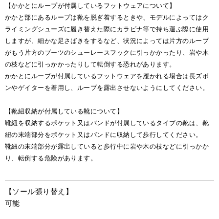
【かかとにループが付属しているフットウェアについて】
かかと部にあるループは靴を脱ぎ着するときや、モデルによってはク
ライミングシューズに履き替えた際にカラビナ等で持ち運ぶ際に使用
しますが、細かな足さばきをするなど、状況によっては片方のループ
がもう片方のブーツのシューレースフックに引っかかったり、岩や木
の枝などに引っかかったりして転倒する恐れがあります。
かかとにループが付属しているフットウェアを履かれる場合は長ズボ
ンやゲイターを着用し、ループを露出させないようにしてください。
【靴紐収納が付属している靴について】
靴紐を収納するポケット又はバンドが付属しているタイプの靴は、靴
紐の末端部分をポケット又はバンドに収納して歩行してください。
靴紐の末端部分が露出していると歩行中に岩や木の枝などに引っかか
り、転倒する危険があります。
【ソール張り替え】
可能