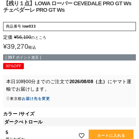
【残り１点】LOWA ローバー CEVEDALE PRO GT Ws
チェベダーレ PRO GT Ws
商品番号
low033
定価
¥
56,100
のところ
¥
39,270
税込
[
357
ポイント進呈 ]
30%OFF
本日
10時00分
までのご注文で
2026/08/08（土）
に
ヤマト運
輸
でお届けします。
東京都
お届け先を変更
カラー
サイズ
ダークぺトロール
5
カートに入れる