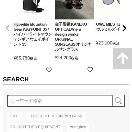
Hyperlite Mountain
金子眼鏡 KANEKO
OWL MILS | Izanagi
Gear WAYPOINT 35 /
OPTICAL×neru
ウルミルズ イザナギ
ハイパーライトマウン
design works
テンギア ウェイポイ
ORIGINAL
¥
23,100
税込
ント 35
SUNGLASS オリジナ
ルサングラス
詳細を見る
¥
24,200
¥
65,780
税込
税込
詳細を見る
詳細を見る
SEARCH
検
CAYL
HYPERLITE MOUNTAIN GEAR
ENLIGHTENED EQUIPMENT
Afterglow