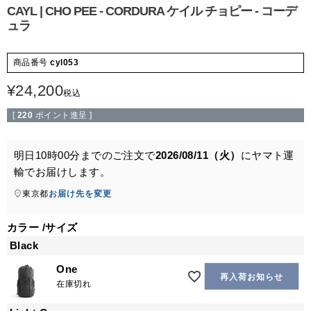
CAYL | CHO PEE - CORDURA ケイル チョピー - コーデ
ュラ
商品番号
cyl053
¥
24,200
税込
[
220
ポイント進呈 ]
明日
10時00分
までのご注文で
2026/08/11（火）
に
ヤマト運
輸
でお届けします。
東京都
お届け先を変更
カラー
サイズ
Black
One
再入荷お知らせ
在庫切れ