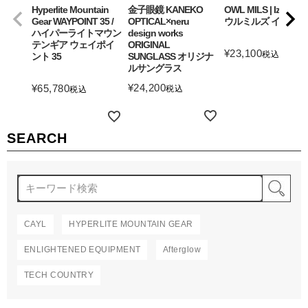
Hyperlite Mountain
金子眼鏡 KANEKO
OWL MILS | Izanagi
Gear WAYPOINT 35 /
OPTICAL×neru
ウルミルズ イザナギ
ハイパーライトマウン
design works
テンギア ウェイポイ
ORIGINAL
¥
23,100
税込
ント 35
SUNGLASS オリジナ
ルサングラス
詳細を見る
¥
24,200
¥
65,780
税込
税込
詳細を見る
詳細を見る
SEARCH
検
CAYL
HYPERLITE MOUNTAIN GEAR
ENLIGHTENED EQUIPMENT
Afterglow
TECH COUNTRY