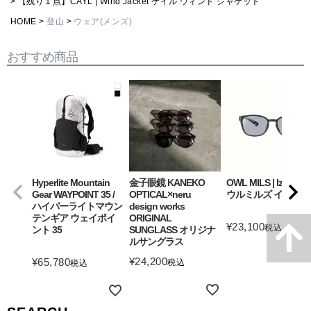
【残り１点】CAYL | Wind Jacket ケイル ウィンド ジャケット
HOME
登山
ウェア(メンズ)
おすすめ商品
Hyperlite Mountain
金子眼鏡 KANEKO
OWL MILS | Izanagi
Gear WAYPOINT 35 /
OPTICAL×neru
ウルミルズ イザナギ
ハイパーライトマウン
design works
テンギア ウェイポイ
ORIGINAL
¥
23,100
税込
ント 35
SUNGLASS オリジナ
ルサングラス
詳細を見る
¥
24,200
¥
65,780
税込
税込
詳細を見る
詳細を見る