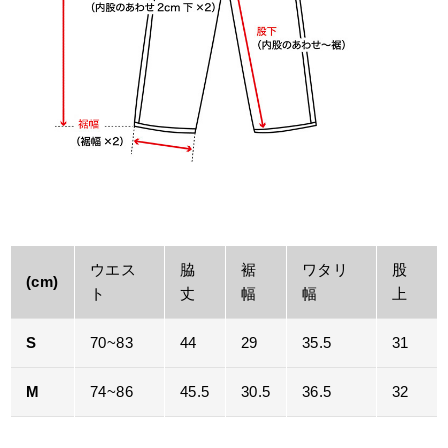
ウエス
脇
裾
ワタリ
股
(cm)
ト
丈
幅
幅
上
S
70~83
44
29
35.5
31
M
74~86
45.5
30.5
36.5
32