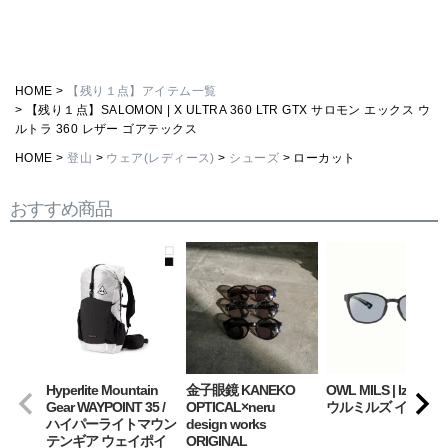
HOME
【残り１点】アイテム一覧
【残り１点】SALOMON | X ULTRA 360 LTR GTX サロモン エックス ウ
ルトラ 360 レザー ゴアテックス
HOME
登山
ウェア(レディース)
シューズ
ローカット
おすすめ商品
Hyperlite Mountain
金子眼鏡 KANEKO
OWL MILS | Izanagi
Gear WAYPOINT 35 /
OPTICAL×neru
ウルミルズ イザナギ
ハイパーライトマウン
design works
テンギア ウェイポイ
ORIGINAL