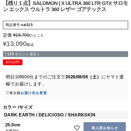
【残り１点】SALOMON | X ULTRA 360 LTR GTX サロモ
ン エックス ウルトラ 360 レザー ゴアテックス
商品番号
sal115
定価
¥
18,700
のところ
¥
13,090
税込
[
119
ポイント進呈 ]
30%OFF
明日
10時00分
までのご注文で
2026/08/08（土）
に
ヤマト運
輸
でお届けします。
東京都
お届け先を変更
カラー
サイズ
DARK EARTH / DELICIOSO / SHARKSKIN
25.0cm
再入荷お知らせ