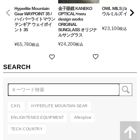
Hyperlite Mountain
金子眼鏡 KANEKO
OWL MILS | Izanagi
Gear WAYPOINT 35 /
OPTICAL×neru
ウルミルズ イザナギ
ハイパーライトマウン
design works
テンギア ウェイポイ
ORIGINAL
¥
23,100
税込
ント 35
SUNGLASS オリジナ
ルサングラス
詳細を見る
¥
24,200
¥
65,780
税込
税込
詳細を見る
詳細を見る
SEARCH
検
CAYL
HYPERLITE MOUNTAIN GEAR
ENLIGHTENED EQUIPMENT
Afterglow
TECH COUNTRY