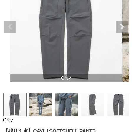
Grey
Grey
【残り１点】CAYL | SOFTSHELL PANTS